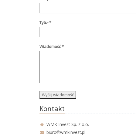
Tytuł
*
Wiadomość
*
Kontakt
WMK Invest Sp. z o.o.
biuro
wmkinvest.pl