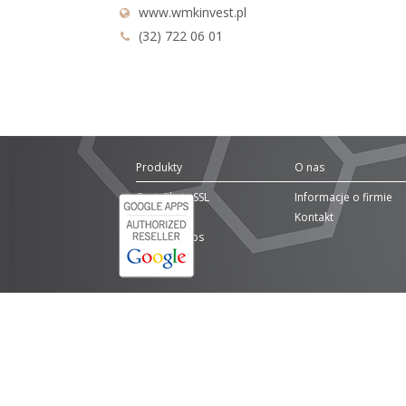
www.wmkinvest.pl
(32) 722 06 01
Produkty
O nas
Certyfikaty SSL
Informacje o firmie
Domeny
Kontakt
Google Apps