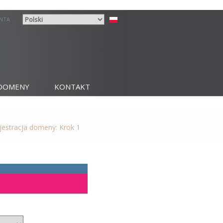
ENTA
DOMENY
KONTAKT
jestracja domeny: Krok 1