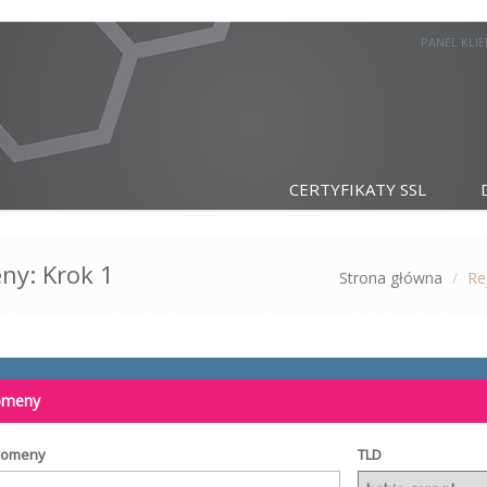
PANEL KLI
CERTYFIKATY SSL
ny: Krok 1
Strona główna
Re
domeny
domeny
TLD