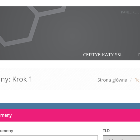
PANEL KLI
CERTYFIKATY SSL
ny: Krok 1
Strona główna
Re
domeny
domeny
TLD