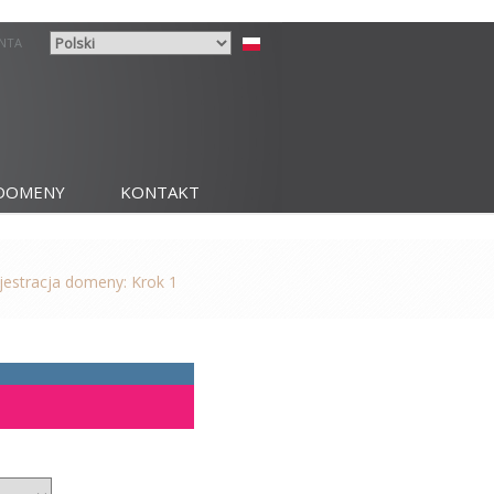
ENTA
DOMENY
KONTAKT
jestracja domeny: Krok 1