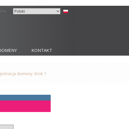
ENTA
DOMENY
KONTAKT
jestracja domeny: Krok 1