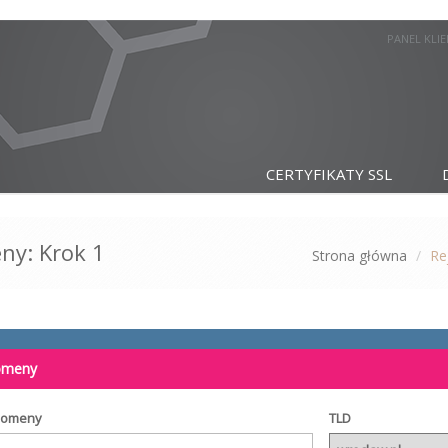
PANEL KLI
CERTYFIKATY SSL
ny: Krok 1
Strona główna
Re
domeny
domeny
TLD